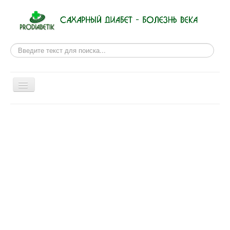
Поиск
Включить/
выключить
навигацию
Новости из мира медицины
Рецепты для диабетиков
Сахарный диабет
Правила питания
Физиотерапии