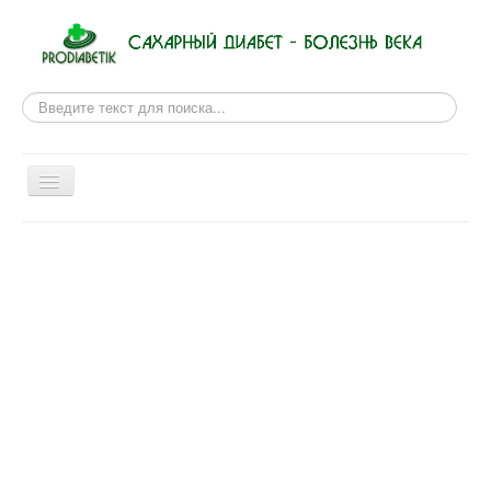
Поиск
Включить/
выключить
навигацию
Новости из мира медицины
Рецепты для диабетиков
Сахарный диабет
Правила питания
Физиотерапии