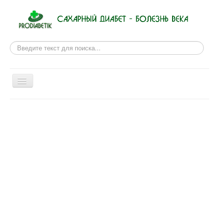
Поиск
Включить/
выключить
навигацию
Новости из мира медицины
Рецепты для диабетиков
Сахарный диабет
Правила питания
Физиотерапии