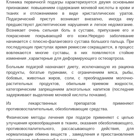
Клиника первичногй подагры характеризуется двумя основными
признаками: повышением содержания мочевой кислоты в крови и
тканях и отложениемее в виде кристаллических уратов.
Подагрический приступ возникает внезапно, иногда ему
предшествуют диспептические нарушения и легкое недомогание.
Возникает очень сильная боль в суставе, припухание его и
покраснение покрывающей его кожи.Нередко заболевание
начинается с плюсно-фалангового сустава большого пальца. При
последующих приступах время ремиссии сокращается, в процесс
вовлекаются многие суставы, в них появляются стойкие
изменения ,характерные для деформирующего остеоартроза.
Больным подагрой назначают диету, исключающую из рациона
продукты, богатые пуринами, с ограничением мяса, рыбы,
бобовых, животных жиров, соли, с преобладанием молочно-
растительных продуктов, обильным приемом жидкости,
категорическим запрещением алкогольных напитков (последние
задерживают выделение мочевой кислоты почками).
Из лекарственных препаратов применяют
противовоспалительные, обезболивающие средства.
Физические методы лечения при подагре применяют с целью
улучшения кровообращения в тканях, оказания обезболивающего,
противовоспалительного, рассасывающего действия, для
нормализации обмена веществ , замедления и приостановления
образования деформаций в суставах