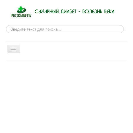
Поиск
Включить/
выключить
навигацию
Новости из мира медицины
Рецепты для диабетиков
Сахарный диабет
Правила питания
Физиотерапии