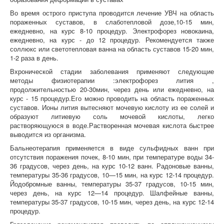
Во время острого приступа проводится лечение УВЧ на область
пораженных суставов, в слаботепловой дозе,10-15 мин,
ежедневно, на курс 8-10 процедур. Электрофорез новокаина,
ежедневно, на курс - до 12 процедур. Рекомендуется также
соллюкс или светотепловая ванна на область суставов 15-20 мин,
1-2 раза в день.
Вхронической стадии заболевания применяют следующие
методы физиотерапии :электрофорез лития ,
продолжительностью 20-30мин, через день или ежедневно, на
курс - 15 процедур.Его можно проводить на область пораженных
суставов. Ионы лития вытесняют мочевую кислоту из ее солей и
образуют литиевую соль мочевой кислоты, легко
растворяющуюся в воде.Растворенная мочевая кислота быстрее
выводится из организма.
Бальнеотерапия применяется в виде сульфидных ванн при
отсутствия поражения почек, 8-10 мин, при температуре воды 34-
36 градусов, через день, на курс 10-12 ванн. Радоновые ванны,
температуры 35-36 градусов, 10—15 мин, на курс 12-14 процедур.
Йодобромные ванны, температуры 35-37 градусов, 10-15 мин,
через день, на курс 12—14 процедур. Шалфейные ванны,
температуры 35-37 градусов, 10-15 мин, через день, на курс 12-14
процедур.