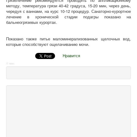
Грязелечение рекомендуется проводить по аппликационному
методу, температура грязи 40-42 градуса, 15-20 мин, через день,
чередуя с ваннами, на курс 10-12 процедур. Санаторно-курортное
лечение в хронической стадии подагры показано на
бальнеогрязевых курортах.
Показано также питье маломинерализованных щелочных вод,
которые способствуют ощелачиванию мочи.
Нравится
IT news