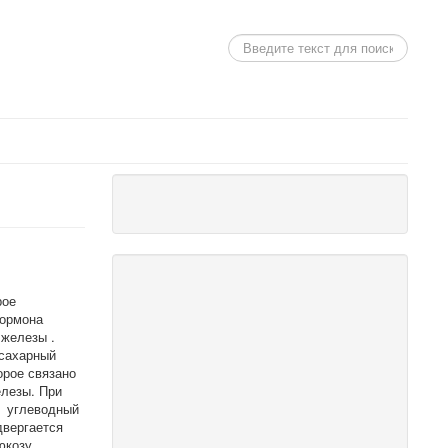
Поиск
рое
гормона
железы .
 сахарный
торое связано
елезы. При
 углеводный
двергается
юкозу,