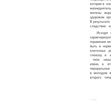
которая в ко
жизнедеятель
железы выра
здоровом ор
В результат
следствие к
Исходя из 
характериз
поражения ве
быть в норме
клеточных 
глюкозу и е
типа назыв
извне, а в
пероральные
в молодом в
второго ти
IT news