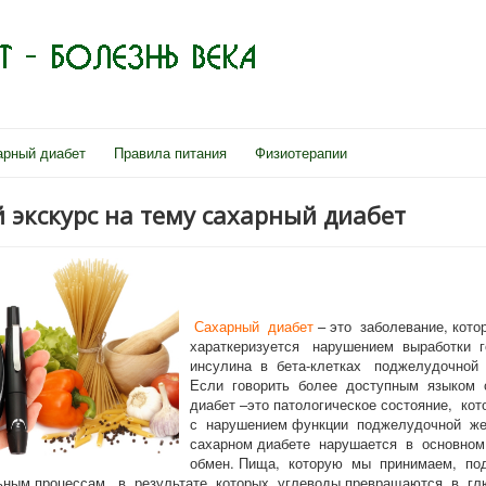
арный диабет
Правила питания
Физиотерапии
 экскурс на тему сахарный диабет
Сахарный диабет
– это заболевание, кото
хараткеризуется нарушением выработки 
инсулина в бета-клетках поджелудочной 
Если говорить более доступным языком
диабет –это патологическое состояние, ко
с нарушением функции поджелудочной ж
сахарном диабете нарушается в основном
обмен. Пища, которую мы принимаем, по
ьным процессам, в результате которых углеводы превращаются в гл