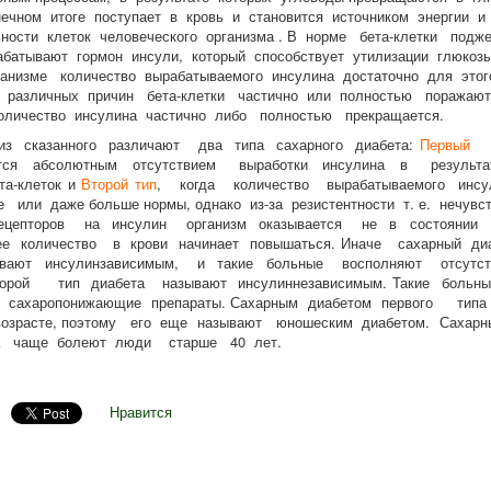
нечном итоге поступает в кровь и становится источником энергии 
ности клеток человеческого организма . В норме бета-клетки подж
батывают гормон инсули, который способствует утилизации глюкоз
ганизме количество вырабатываемого инсулина достаточно для этог
е различных причин бета-клетки частично или полностью поражаю
оличество инсулина частично либо полностью прекращается.
сказанного различают два типа сахарного диабета:
Первый 
уется абсолютным отсутствием выработки инсулина в результ
та-клеток и
Второй тип
, когда количество вырабатываемого инс
 или даже больше нормы, однако из-за резистентности т. е. нечув
рецепторов на инсулин организм оказывается не в состоянии 
е количество в крови начинает повышаться. Иначе сахарный ди
ают инсулинзависимым, и такие больные восполняют отсутст
торой тип диабета называют инсулиннезависимым. Такие больн
 сахаропонижающие препараты. Сахарным диабетом первого тип
озрасте, поэтому его еще называют юношеским диабетом. Сахар
па чаще болеют люди старше 40 лет.
Нравится