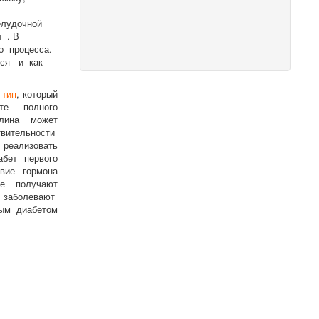
и
елудочной
ы . В
о процесса.
тся и как
тип
, который
ате полного
улина может
ствительности
реализовать
абет первого
вие гормона
ые получают
а заболевают
ным диабетом